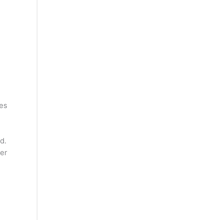
tes
d.
er