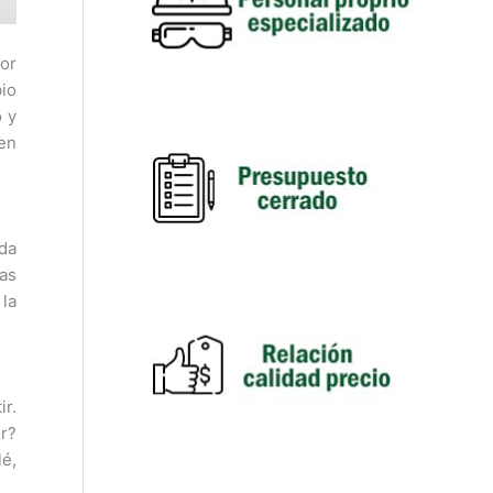
or
bio
o y
 en
ada
as
la
ir.
or?
lé,